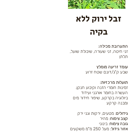
זבל ירוק ללא
בקיה
:התערובת מכילה
,זני חיטה, זני שעורה, שיבולת שועל
תלתן
עומד זריעה מומלץ
שבע ק"ג/דונם שטח זרוע
:תועלות מרכזיות
זמינות חומרי הזנה וקיבוע חנקן.
העשרה בחומר אורגני ועידוד
ביולוגיה בקרקע, שיפור חידור מים
ומבנה קרקע
גידולים
: מטעים, ירקות וגני ירק
קצב צימוח
: מהיר
גובה צימוח
: בינוני
אזור גידול
: מעל 250 מ"מ משקעים