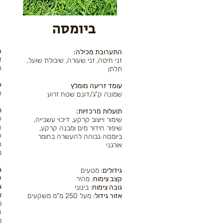
ביומסה
:
:התערובת מכילה
,
,זני חיטה, זני שעורה, שיבולת שועל
ת
תלתן
ע
עומד זריעה מומלץ
ש
שמונה ק"ג/דונם שטח זרוע
:
:תועלות מרכזיות
ש
שימור וייצוב קרקע, דיכוי עשבייה,
ה
שיפור חידור מים ומבנה קרקע,
ש
ביומסה גבוהה להעשרה בחומר
ת
אורגני
מ
ג
גידולים
: מטעים
ק
קצב צימוח
: מהיר
ג
גובה צימוח
: בינוני
א
אזור גידול
: מעל 250 מ"מ משקעים
מ
ה
מ