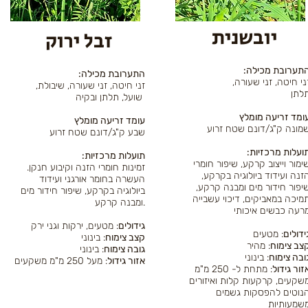
יובשנית
זבל ירוק
התערובת מכילה
:התערובת מכילה
זני חיטה, זני שעורה
,זני חיטה, זני שעורה, שיבולת
לתן
שועל, תלתן ובקיה
ומד זריעה מומלץ
עומד זריעה מומלץ
מונה ק"ג/דונם שטח זרוע
שבע ק"ג/דונם שטח זרוע
תועלות מרכזיות
:תועלות מרכזיות
ימור וייצוב קרקע, שיפור חומרי
זמינות חומרי הזנה וקיבוע חנקן.
זנה ועידוד ביולוגיה בקרקע,
העשרה בחומר אורגני ועידוד
יפור חידור מים ומבנה קרקע,
ביולוגיה בקרקע, שיפור חידור מים
מיכה במאביקים, דיכוי עשבייה
ומבנה קרקע.​
רעה כבשים איכותי
גידולים
: מטעים, ירקות וגני ירק
ידולים
: מטעים
קצב צימוח
: בינוני
צב צימוח
: מהיר
גובה צימוח
: בינוני
ובה צימוח
: בינוני
אזור גידול
: מעל 250 מ"מ משקעים
זור גידול
: מתחת ל- 250 מ"מ
שקעים, קרקעות קלות ואיזורים
נוטים להפסקות גשמים
שמעותיות