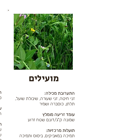
מועילים
:
:התערובת מכילה
ס
,זני חיטה, זני שעורה, שיבולת שועל
תלתן, כוסברה ושמיר
ע
ח
עומד זריעה מומלץ
שמונה ק"ג/דונם שטח זרוע
:
ש
:תועלות מרכזיות
ש
תמיכה במאביקים, ביסוס ותמיכה