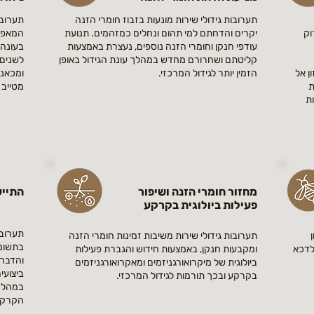
תערובות גידולי שירות מונעות בזבוז חומרי הזנה
תערובת
וק
יקרים והדחתם למי תהום ונחלים כמזהמים. תנועת
המאפשר
עודפי חנקן וחומרי הזנה
נוספים, נעצרת באמצעות
בעונה 
קליטתם ושחרורם מחדש במהלך עונת הגידול באופן
לשנים 
ן אל
הזמין יותר לגידול המרכזי.
ומכאני
ת
מטייב 
ות
מחזור חומרי הזנה ושיפור
התייע
פעילות ביולוגית בקרקע
תערובו
תערובות גידולי שירות משיבות זמינות חומרי הזנה
בתשומ
לדכא
ומקבעות חנקן,
באמצעות חידוש והגברת פעילות
והדברת
ביולוגית של מיקרואורגניזמים ומאקרואורגניזמים
ביצועי
בקרקע ובכך תורמות לגידול המרכזי.
במהלך 
הקרקע