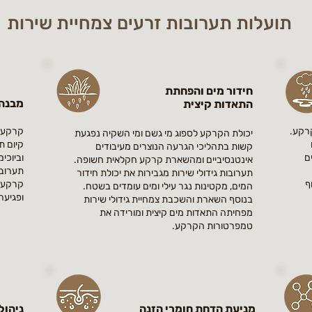
תועלות תערובות זרעים צמחיית שירות
חידור מים והפחתת
מבנה
התאדות קיצית
רקע.
קרקע ב
יכולת הקרקע לספוג מי גשם ומי השקיה נפגעת
קיום תה
קשות בתהליכי הגרעה הנוצרים מעיבודים
ם
וביוכי
אינטנסיביים ומהשארת קרקע חקלאית חשופה.
תערובו
תערובות גידולי שירות מגבירות את יכולת חידור
ף
קרקע ו
המים, מקטינות נגר עילי ומים עומדים בשטח.
ופגיעה
בנוסף השארת והשכבת צמחיית גידולי שירות
מפחיתה התאדות מים קיצית ומורידה את
טמפרטורות הקרקע.
מניעת הדחת חומרי הזנה
ניהול